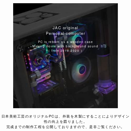
JAC original
Personal computer
PC is reborn as a wooden case
Making movie with background sound
（ from 2019-2020 ）
日本美術工芸のオリジナルPCは、外装を木製にすることによりデザイン
性の向上を図りました。
完成までの制作工程を公開しておりますので、是非ご覧ください。