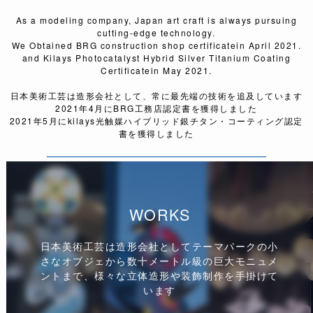
As a modeling company, Japan art craft is always pursuing
cutting-edge technology.
We Obtained BRG construction shop certificatein April 2021.
and Kilays Photocatalyst Hybrid Silver Titanium Coating
Certificatein May 2021.
日本美術工芸は造形会社として、常に最先端の技術を追及しています
2021年4月にBRG工務店認定書を獲得しました
2021年5月にkilays光触媒ハイブリッド銀チタン・コーティング認定
書を獲得しました
WORKS
日本美術工芸は造形会社としてテーマパークの小
さなオブジェから数十メートル級の巨大モニュメ
ントまで、様々な立体造形や装飾制作を手掛けて
います