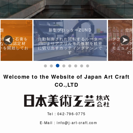
盤
新型プロッターZUND
空間
繊維と石膏を
自動制御された回転するルーター
テクノロジ
な不燃認定材
刃によりアクリル等の板材を精密
り、伝統的
いを開始してお
に切り出すカッティングマシンで
モニュメン
す
の製
Welcome to the Website of Japan Art Craft
CO.,LTD
Tel : 042-796-0775
E-Mail : info@j-art-craft.com