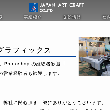
容
実績紹介
施設情報
社
：
グラフィックス
or、Photoshop の
経験者歓迎︕
の営業経験者も歓迎します。
弊社に関心頂き、
誠にありがとうございます。