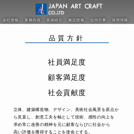
会社情報
業務内容
実績紹介
施設情報
社内行事
採用情報
品質方針
社員満足度
顧客満足度
社会貢献度
立体、建築構造物、デザイン、美術社会風景を原点か
ら見直し、創意工夫を軸として技術、感性の向上を
求め常に
改善の
精神を元に
顧客ならびに
社会から
高い評価を
獲得することを
使命とする。