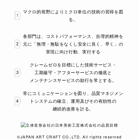
マクロ的視野によりミクロ単位の技術の習得を図
る。
各部門は、コストパフォーマンス、合理的精神を
元に
「無理・無駄を
なくし
安全に
良く、早く」の
実現に向け行動、
実行する
クレームゼロを目標にした技術サービス・
工期厳守・
アフターサービスの
徹底と
メンテナンスサービスの
励行を
常とする。
常にコミュニケーションを図り、品質マネジメン
トシステムの
確立、
運用
及びその
有効性の
継続的改善を
計る。
©JAPAN ART CRAFT CO.,LTD. All rights reserved